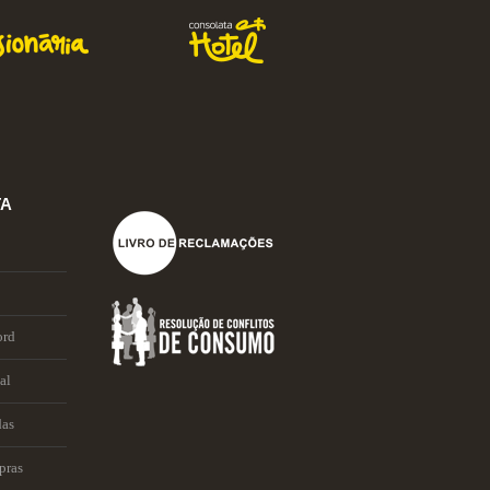
TA
ord
al
das
pras