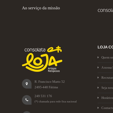
Ao serviço da missão
LOJA C
Quem s
A nossa 
Recruta
R. Francisco Marto 52
2495-448 Fátima
Seja no
249 531 176
Horários
(*) chamada para rede fixa nacional
Contact