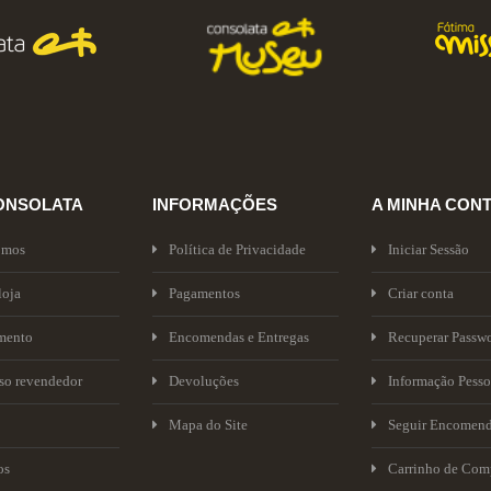
ONSOLATA
INFORMAÇÕES
A MINHA CON
omos
Política de Privacidade
Iniciar Sessão
loja
Pagamentos
Criar conta
mento
Encomendas e Entregas
Recuperar Passw
sso revendedor
Devoluções
Informação Pesso
Mapa do Site
Seguir Encomen
os
Carrinho de Com