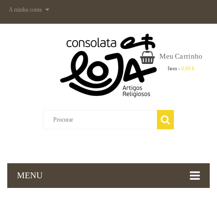
A minha conta
Meu Carrinho
Item -
0,00 €
MENU