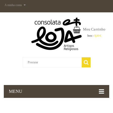
A minha conta
Meu Carrinho
Item -
0,00 €
MENU