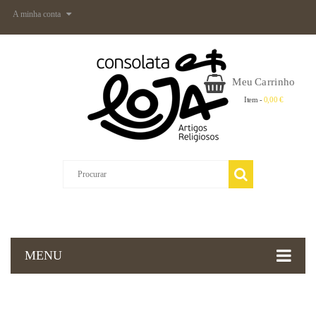
A minha conta
Meu Carrinho
Item -
0,00 €
MENU