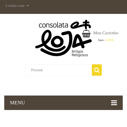
A minha conta
Meu Carrinho
Item -
0,00 €
MENU