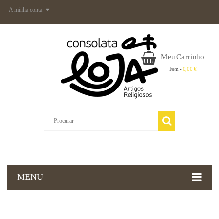
A minha conta
Meu Carrinho
Item -
0,00 €
MENU