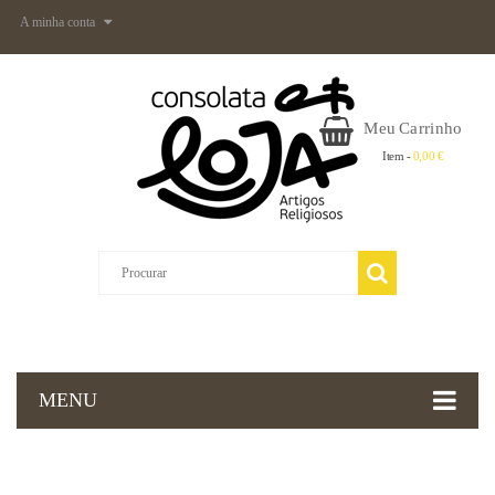
A minha conta
Meu Carrinho
Item -
0,00 €
MENU