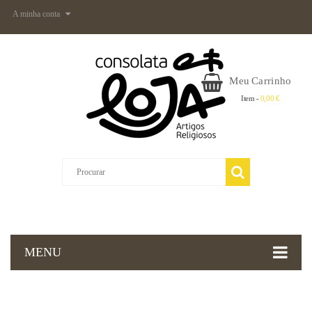
A minha conta
Meu Carrinho
Item -
0,00 €
MENU