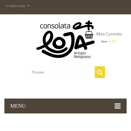
A minha conta
Meu Carrinho
Item -
0,00 €
MENU